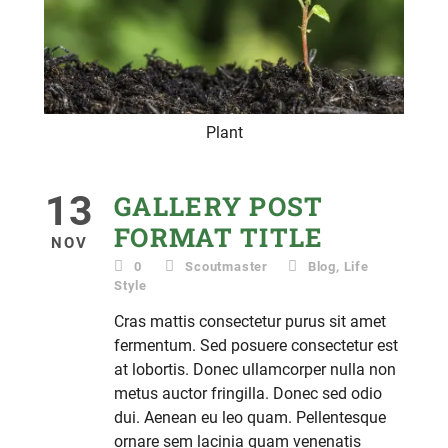
Plant
13
GALLERY POST
FORMAT TITLE
NOV
0
Scoutmaster
Blog
,
Life
Style
Cras mattis consectetur purus sit amet
fermentum. Sed posuere consectetur est
at lobortis. Donec ullamcorper nulla non
metus auctor fringilla. Donec sed odio
dui. Aenean eu leo quam. Pellentesque
ornare sem lacinia quam venenatis