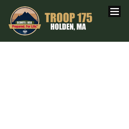
SINGLE BLOG
TITLE
This is a single blog caption